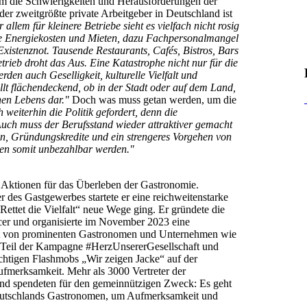
um die Schwierigkeiten und Herausforderungen der
der zweitgrößte private Arbeitgeber in Deutschland ist
r allem für kleinere Betriebe sieht es vielfach nicht rosig
ende Energiekosten und Mieten, dazu Fachpersonalmangel
istenznot. Tausende Restaurants, Cafés, Bistros, Bars
trieb droht das Aus. Eine Katastrophe nicht nur für die
den auch Geselligkeit, kulturelle Vielfalt und
lt flächendeckend, ob in der Stadt oder auf dem Land,
hen Lebens dar."
Doch was muss getan werden, um die
h weiterhin die Politik gefordert, denn die
uch muss der Berufsstand wieder attraktiver gemacht
en, Gründungskredite und ein strengeres Vorgehen von
ten somit unbezahlbar werden."
en Aktionen für das Überleben der Gastronomie.
es Gastgewerbes startete er eine reichweitenstarke
Rettet die Vielfalt“ neue Wege ging. Er gründete die
ncer und organisierte im November 2023 eine
zt von prominenten Gastronomen und Unternehmen wie
s Teil der Kampagne #HerzUnsererGesellschaft und
ächtigen Flashmobs „Wir zeigen Jacke“ auf der
ufmerksamkeit. Mehr als 3000 Vertreter der
und spendeten für den gemeinnützigen Zweck: Es geht
 Deutschlands Gastronomen, um Aufmerksamkeit und