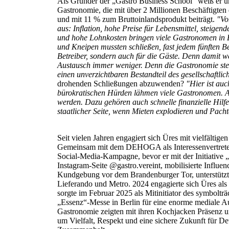
Als Gründer der „Gastro Business School“ weiß er 
Gastronomie, die mit über 2 Millionen Beschäftigten 
und mit 11 % zum Bruttoinlandsprodukt beiträgt.
"Vo
aus: Inflation, hohe Preise für Lebensmittel, steig
und hohe Lohnkosten bringen viele Gastronomen in Ex
und Kneipen mussten schließen, fast jedem fünften Be
Betreiber, sondern auch für die Gäste. Denn damit wer
Austausch immer weniger. Denn die Gastronomie stel
einen unverzichtbaren Bestandteil des gesellschaftlic
drohenden Schließungen abzuwenden?
"Hier ist auc
bürokratischen Hürden lähmen viele Gastronomen. A
werden. Dazu gehören auch schnelle finanzielle Hilf
staatlicher Seite, wenn Mieten explodieren und Pach
Seit vielen Jahren engagiert sich Üres mit vielfältig
Gemeinsam mit dem DEHOGA als Interessenvertreter d
Social-Media-Kampagne, bevor er mit der Initiative „
Instagram-Seite @gastro.vereint, mobilisierte Influe
Kundgebung vor dem Brandenburger Tor, unterstüt
Lieferando und Metro. 2024 engagierte sich Üres al
sorgte im Februar 2025 als Mitinitiator des symboltr
„Essenz“-Messe in Berlin für eine enorme mediale A
Gastronomie zeigten mit ihren Kochjacken Präsenz 
um Vielfalt, Respekt und eine sichere Zukunft für