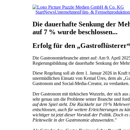
Jump
Start
News
Unternehmen
Film- & Fernsehproduktion
to
navigation
Die dauerhafte Senkung der Meh
auf 7 % wurde beschlossen...
Erfolg für den „Gastroflüsterer
Die Gastronomiebranche atmet auf: Am 9. April 202
Regierungsbildung die dauerhafte Senkung der Mehrw
Diese Regelung soll ab dem 1. Januar 2026 in Kraft 
unermüdlichen Einsatz von Kemal Üres, dem als „Ga
Gastronom und Social-Media-Creator, zu verdanken.​
Der Gastronom mit türkischen Wurzeln, der sich aus 
sehr genau um die Probleme seiner Branche und for
auf dem Spiel steht. Die Rückkehr zur 19 % Mehrwerts
entschlossen, auch für weitere Erleichterungen zu kä
wichtiger ist jetzt dieser Vorstoß der Politik. Doc
Pleitewelle in der Gastronomie abzuwenden."