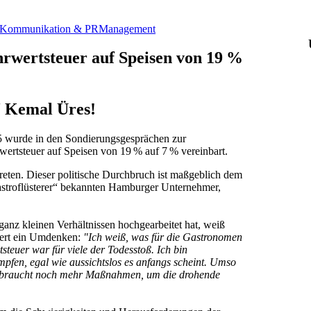
Kommunikation & PR
Management
rwertsteuer auf Speisen von 19 %
“ Kemal Üres!
5 wurde in den Sondierungsgesprächen zur
ertsteuer auf Speisen von 19 % auf 7 % vereinbart.
treten. Dieser politische Durchbruch ist maßgeblich dem
stroflüsterer“ bekannten Hamburger Unternehmer,
ganz kleinen Verhältnissen hochgearbeitet hat, weiß
dert ein Umdenken:
"Ich weiß, was für die Gastronomen
teuer war für viele der Todesstoß. Ich bin
mpfen, egal wie aussichtslos es anfangs scheint. Umso
h es braucht noch mehr Maßnahmen, um die drohende