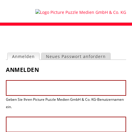
Anmelden
(aktiver Reiter)
Neues Passwort anfordern
H
ANMELDEN
a
u
p
t
-
Geben Sie Ihren Picture Puzzle Medien GmbH & Co. KG-Benutzernamen
R
e
ein.
i
t
e
r