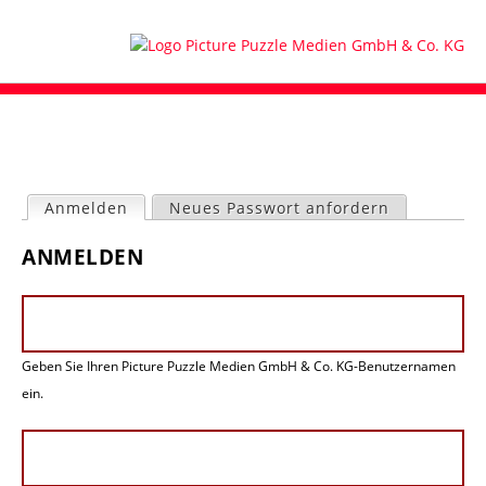
Anmelden
(aktiver Reiter)
Neues Passwort anfordern
H
ANMELDEN
a
u
p
t
-
Geben Sie Ihren Picture Puzzle Medien GmbH & Co. KG-Benutzernamen
R
e
ein.
i
t
e
r