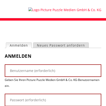
Anmelden
(aktiver Reiter)
Neues Passwort anfordern
H
ANMELDEN
a
u
p
t
-
Geben Sie Ihren Picture Puzzle Medien GmbH & Co. KG-Benutzernamen
R
e
ein.
i
t
e
r