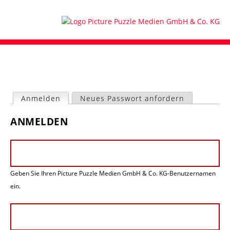
Anmelden
(aktiver Reiter)
Neues Passwort anfordern
H
ANMELDEN
a
u
p
t
-
Geben Sie Ihren Picture Puzzle Medien GmbH & Co. KG-Benutzernamen
R
e
ein.
i
t
e
r